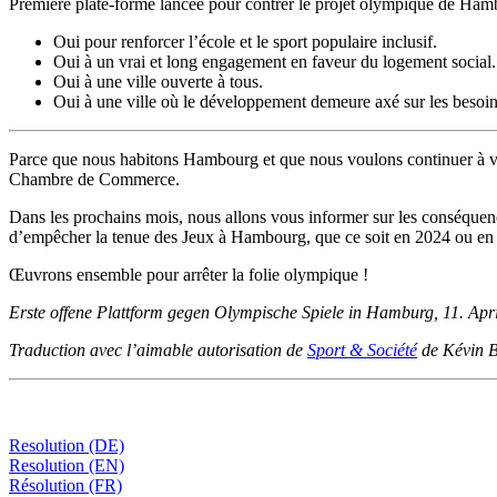
Première plate-forme lancée pour contrer le projet olympique de Hambo
Oui pour renforcer l’école et le sport populaire inclusif.
Oui à un vrai et long engagement en faveur du logement social.
Oui à une ville ouverte à tous.
Oui à une ville où le développement demeure axé sur les besoins 
Parce que nous habitons Hambourg et que nous voulons continuer à vi
Chambre de Commerce.
Dans les prochains mois, nous allons vous informer sur les conséquenc
d’empêcher la tenue des Jeux à Hambourg, que ce soit en 2024 ou en
Œuvrons ensemble pour arrêter la folie olympique !
Erste offene Plattform gegen Olympische Spiele in Hamburg, 11. Apr
Traduction avec l’aimable autorisation de
Sport & Société
de Kévin B
Resolution (DE)
Resolution (EN)
Résolution (FR)