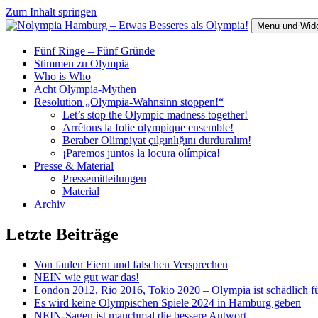
Zum Inhalt springen
Menü und Wid
Fünf Ringe – Fünf Gründe
Stimmen zu Olympia
Who is Who
Acht Olympia-Mythen
Resolution „Olympia-Wahnsinn stoppen!“
Let’s stop the Olympic madness together!
Arrêtons la folie olympique ensemble!
Beraber Olimpiyat çılgınlığını durduralım!
¡Paremos juntos la locura olímpica!
Presse & Material
Pressemitteilungen
Material
Archiv
Letzte Beiträge
Von faulen Eiern und falschen Versprechen
NEIN wie gut war das!
London 2012, Rio 2016, Tokio 2020 – Olympia ist schädlich fü
Es wird keine Olympischen Spiele 2024 in Hamburg geben
NEIN-Sagen ist manchmal die bessere Antwort