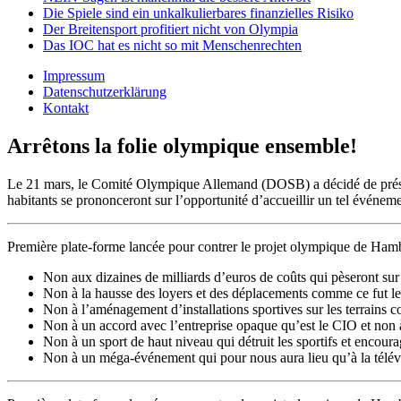
Die Spiele sind ein unkalkulierbares finanzielles Risiko
Der Breitensport profitiert nicht von Olympia
Das IOC hat es nicht so mit Menschenrechten
Impressum
Datenschutzerklärung
Kontakt
Arrêtons la folie olympique ensemble!
Le 21 mars, le Comité Olympique Allemand (DOSB) a décidé de présen
habitants se prononceront sur l’opportunité d’accueillir un tel événeme
Première plate-forme lancée pour contrer le projet olympique de Hamb
Non aux dizaines de milliards d’euros de coûts qui pèseront sur 
Non à la hausse des loyers et des déplacements comme ce fut l
Non à l’aménagement d’installations sportives sur les terrains c
Non à un accord avec l’entreprise opaque qu’est le CIO et non 
Non à un sport de haut niveau qui détruit les sportifs et encour
Non à un méga-événement qui pour nous aura lieu qu’à la télévis